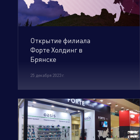
2018
2017
Торговые компании
Произво
2016
Открытие филиала
Форте Холдинг в
Брянске
25 декабря 2023 г.
Алюминиевые, биметаллические и
стальные панельные радиаторы
Оборудование для отопления и
водоснабжения