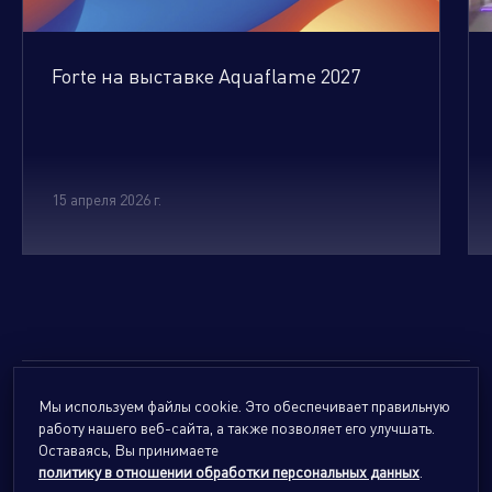
Forte на выставке Aquaflame 2027
15 апреля 2026 г.
Мы используем файлы cookie. Это обеспечивает правильную
© 2026
Forte Holding.
Все права защищены.
работу нашего веб-сайта, а также позволяет его улучшать.
Политика обработки персональных данных
Оставаясь, Вы принимаете
политику в отношении обработки персональных данных
.
Сайты подразделений Холдинга