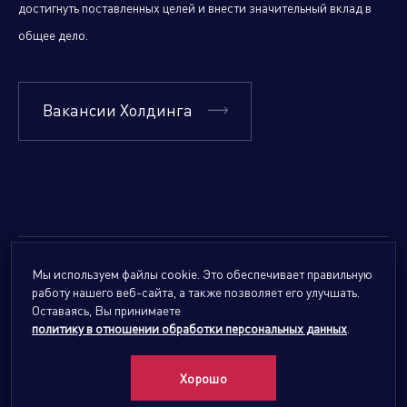
достигнуть поставленных целей и внести значительный вклад в
общее дело.
Вакансии Холдинга
Мы используем файлы cookie. Это обеспечивает правильную
© 2026
Forte Holding.
Все права защищены.
работу нашего веб-сайта, а также позволяет его улучшать.
Политика обработки персональных данных
Оставаясь, Вы принимаете
политику в отношении обработки персональных данных
.
Сайты подразделений Холдинга
info@forteholding.ru
Хорошо