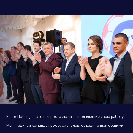
Управляющая компания
Торговые
Производственный
Сервисные
Брен
компании
кластер
активы
порт
Алюминиевые,
биметаллические и стальные
панельные радиаторы
Forte Holding — это не просто люди, выполняющие свою работу.
Оборудование для отопления и
Мы — единая команда профессионалов, объединённая общими
водоснабжения