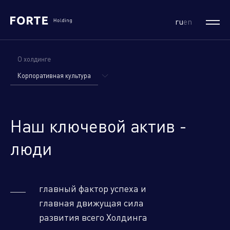
ru
en
О холдинге
Корпоративная культура
История холдинга
Социальные проекты
Наш ключевой актив -
Рекламная кампания
люди
главный фактор успеха и
главная движущая сила
развития всего Холдинга